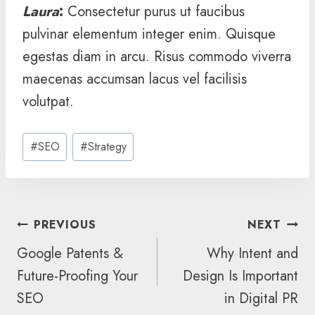
Laura
:
Consectetur purus ut faucibus
pulvinar elementum integer enim. Quisque
egestas diam in arcu. Risus commodo viverra
maecenas accumsan lacus vel facilisis
volutpat.
Post
#
SEO
#
Strategy
Tags:
POST
PREVIOUS
NEXT
NAVIGATION
Google Patents &
Why Intent and
Future-Proofing Your
Design Is Important
SEO
in Digital PR