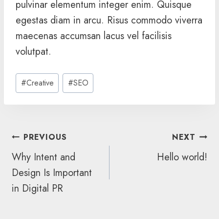
pulvinar elementum integer enim. Quisque
egestas diam in arcu. Risus commodo viverra
maecenas accumsan lacus vel facilisis
volutpat.
Post
#
Creative
#
SEO
Tags:
POST
PREVIOUS
NEXT
NAVIGATION
Why Intent and
Hello world!
Design Is Important
in Digital PR